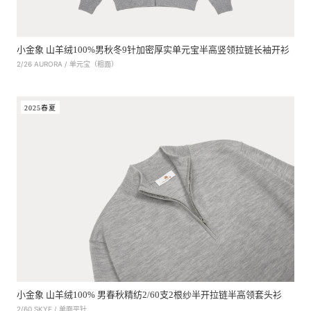
小金象 山羊绒100%男秋冬9针加密厚实单元宝半高竖领拉链长袖开衫
2/26 AURORA / 单元宝（粗面）
2025春夏
小金象 山羊绒100% 男春秋精纺2/60支2根纱半开拉链半高领套头衫
2/60 SKYE / 单面平针