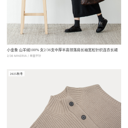
小金象 山羊绒100% 女2/36支中厚半高领落肩长袖宽松针织连衣长裙
2/36 MINERVA / 单面平针
2025秋冬