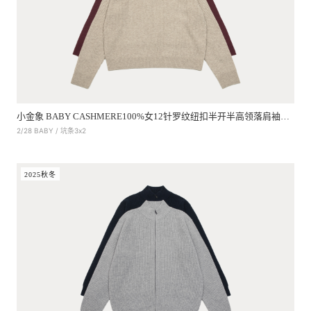
小金象 BABY CASHMERE100%女12针罗纹纽扣半开半高领落肩袖套头衫
2/28 BABY / 坑条3x2
2025秋冬