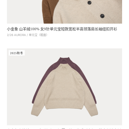
小金象 山羊绒100% 女9针单元宝短款宽松半高领落肩长袖纽扣开衫
2/26 AURORA / 单元宝（粗面）
2025秋冬