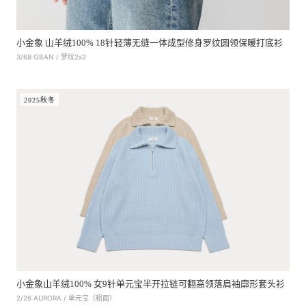
小金象 山羊绒100% 18针轻薄无缝一体成型修身罗纹圆领保暖打底衫
3/68 OBAN / 罗纹2x2
2025秋冬
小金象山羊绒100% 女9针单元宝半开拉链可翻高领落肩袖廓形套头衫
2/26 AURORA / 单元宝（粗面）