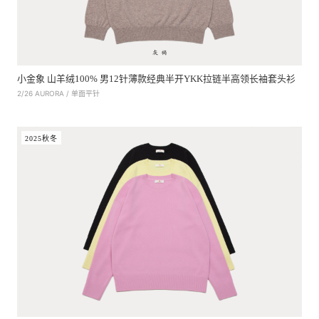
小金象 山羊绒100% 男12针薄款经典半开YKK拉链半高领长袖套头衫
2/26 AURORA / 单面平针
2025秋冬