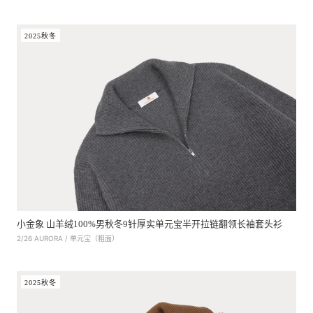
2025秋冬
小金象 山羊绒100%男秋冬9针厚实单元宝半开拉链翻领长袖套头衫
2/26 AURORA / 单元宝（粗面）
2025秋冬