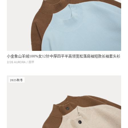
小金象山羊绒100%女12针中厚四平半高领宽松落肩袖短款长袖套头衫
2/26 AURORA / 四平
2025秋冬