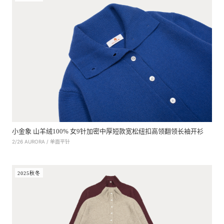
小金象 山羊绒100% 女9针加密中厚短款宽松纽扣高领翻领长袖开衫
2/26 AURORA / 单面平针
2025秋冬