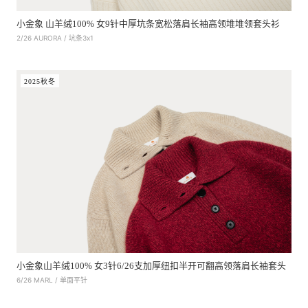
小金象 山羊绒100% 女9针中厚坑条宽松落肩长袖高领堆堆领套头衫
2/26 AURORA / 坑条3x1
2025秋冬
小金象山羊绒100% 女3针6/26支加厚纽扣半开可翻高领落肩长袖套头
6/26 MARL / 单面平针