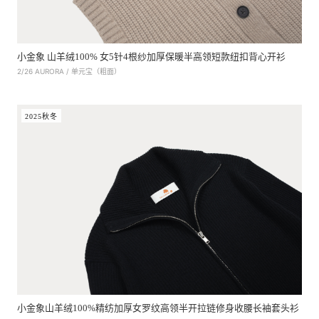
小金象 山羊绒100% 女5针4根纱加厚保暖半高领短款纽扣背心开衫
2/26 AURORA / 单元宝（粗面）
2025秋冬
小金象山羊绒100%精纺加厚女罗纹高领半开拉链修身收腰长袖套头衫