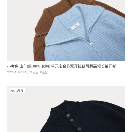
小金象 山羊绒100% 女9针单元宝合身双开拉链可翻高领长袖开衫
2/26 AURORA / 单元宝（粗面）
2025秋冬