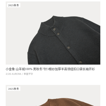
2025秋冬
小金象 山羊绒100% 男秋冬7针3根纱加厚半高领纽扣口袋长袖开衫
2/26 AURORA / 单面平针
2025秋冬