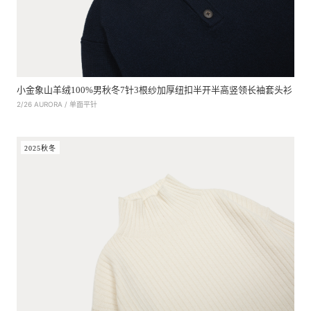
小金象山羊绒100%男秋冬7针3根纱加厚纽扣半开半高竖领长袖套头衫
2/26 AURORA / 单面平针
2025秋冬