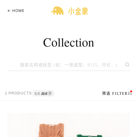
← HOME
Collection
1 PRODUCTS
筛选 FILTER
色系:
森绿