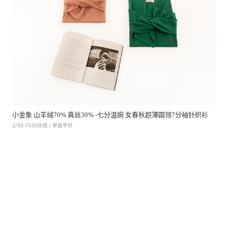
小金象 山羊绒70% 真丝30% -七分温婉 女春秋超薄圆领7分袖针织衫
2/56 7030丝绒 / 单面平针