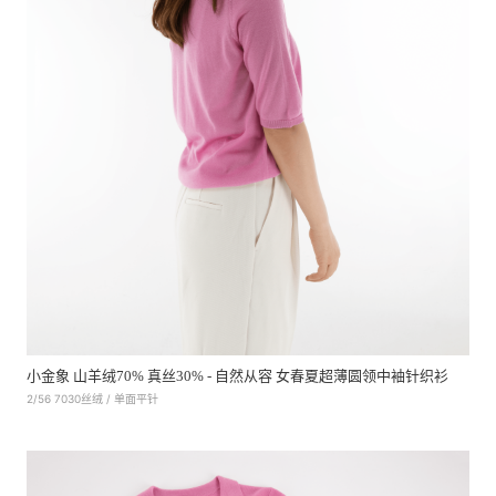
小金象 山羊绒70% 真丝30% - 自然从容 女春夏超薄圆领中袖针织衫
2/56 7030丝绒 / 单面平针