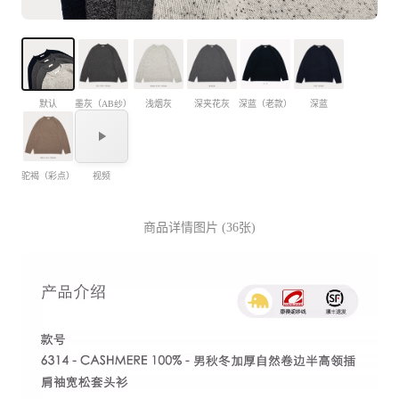
默认
墨灰（AB纱）
浅烟灰
深夹花灰
深蓝（老款）
深蓝
驼褐（彩点）
视频
商品详情图片 (36张)